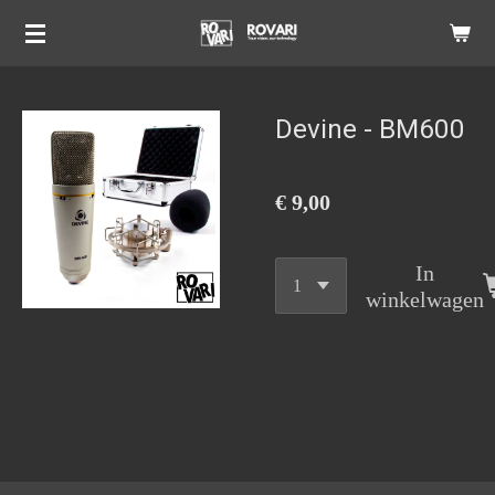
Ga
direct
naar
de
Devine - BM600
hoofdinhoud
€ 9,00
In
winkelwagen