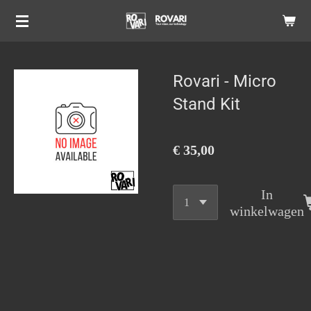
Ga
direct
naar
de
Rovari - Micro
hoofdinhoud
Stand Kit
€ 35,00
In
winkelwagen