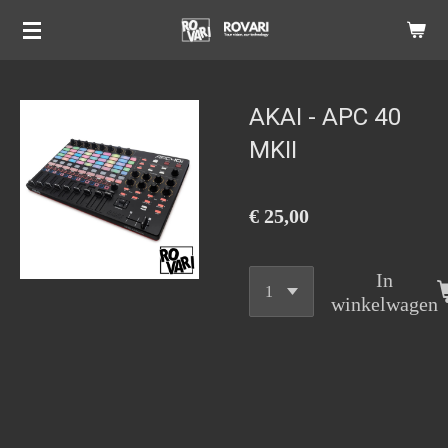
Ga
direct
naar
de
AKAI - APC 40
hoofdinhoud
MKII
€ 25,00
In
winkelwagen