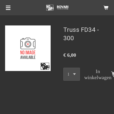
Ga
direct
naar
de
Truss FD34 -
hoofdinhoud
300
€ 6,00
In
winkelwagen