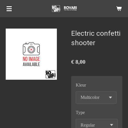
Ga
direct
naar
de
Electric confetti
hoofdinhoud
shooter
€ 8,00
Kleur
Type